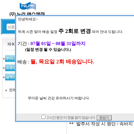
HOME
공지사항
공지사항 게시판
NOTICE
푸마
(367)
ㆍ
작성일
2023-04-03 (월) 11:
거래처_전사유니폼
ㆍ
첨부#1
프로스펙스
(97)
갈렉스
(123)
전사유니폼 발주서 양식입니다
안녕하세요~
전체상품 목록
전사유니폼 발주서 양식서 필요하
nurisng@naver.com
(업체명/ 전
** 발주서 작성 시 원단 / 속바지