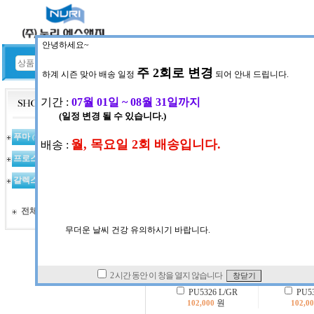
HOME
공지사항
현재위치:
전체목록
푸마
(367)
프로스펙스
INDEX : 320
(97)
갈렉스
(123)
전체상품 목록
PU5326 L/GR
PU53
원
102,000
102,0