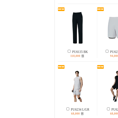
PU6135 BK
PU623
원
118,000
94,00
PU6234 L/GR
PU62
원
68,000
68,00