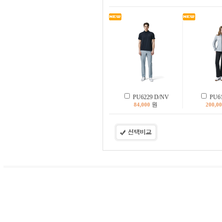
PU6229 D/NV
PU61
원
84,000
200,0