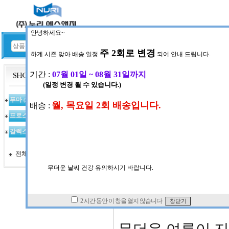
HOME
공지사항
공지사항 게시판
NOTICE
푸마
(367)
ㆍ
작성일
2023-09-01 (금) 09:
2023FW_통합_
ㆍ
첨부#1
프로스펙스
(97)
갈렉스
2023 FW
(123)
전체상품 목록
스,슈필러)
안녕하세요~~