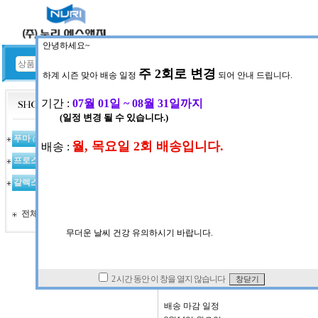
HOME
공지사항
공지사항 게시판
NOTICE
푸마
(367)
ㆍ
작성일
2023-08-09 (수) 10:
프로스펙스
(97)
8월 15일 광복절 휴무 관련 
갈렉스
(123)
** 8월 15일 광복절 휴무 관련 배송 마감
전체상품 목록
안녕하세요~
휴무 일정
8월 15일 화요일
배송 마감 일정