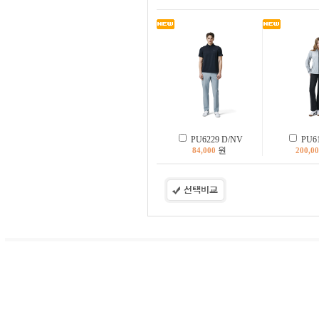
PU6229 D/NV
PU61
원
84,000
200,0