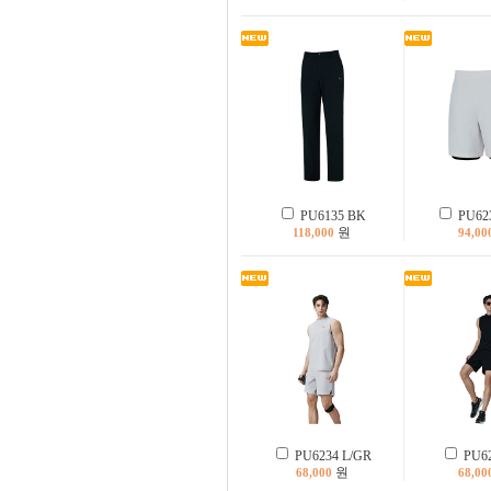
PU6135 BK
PU623
원
118,000
94,00
PU6234 L/GR
PU62
원
68,000
68,00