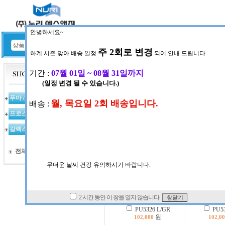
HOME
공지사항
현재위치:
전체목록
푸마
(367)
프로스펙스
INDEX : 320
(97)
갈렉스
(123)
전체상품 목록
PU5326 L/GR
PU53
원
102,000
102,0