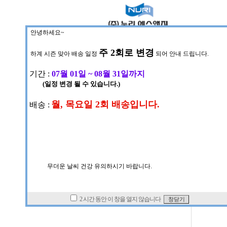
푸마
(367)
프로스펙스
(97)
갈렉스
(123)
전체상품 목록