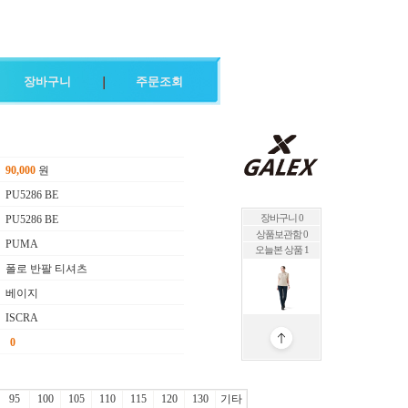
장바구니
주문조회
90,000
원
PU5286 BE
PU5286 BE
장바구니 0
상품보관함 0
PUMA
오늘본 상품 1
폴로 반팔 티셔츠
베이지
ISCRA
95
100
105
110
115
120
130
기타