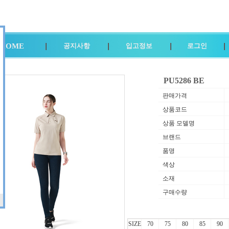
HOME
공지사항
입고정보
로그인
PU5286 BE
판매가격
상품코드
상품 모델명
브랜드
품명
색상
소재
구매수량
SIZE
70
75
80
85
90