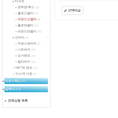
티셔츠
맨투맨/후드
(21)
폴로긴팔티
(21)
라운드긴팔티
(8)
폴로반팔티
(51)
라운드반팔티
(35)
긴바지
(4)
우븐스판바지
(2)
니트바지
(19)
조거팬츠
(16)
멀티바지
(16)
5부/7부 팬츠
(22)
구스/덕 다운
(6)
프로스펙스
(97)
갈렉스
(123)
전체상품 목록