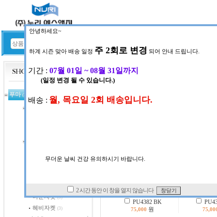
HOME
공지사항
현재위치:
상품코너
>
푸마
>
티셔츠
>
라
푸마
(367)
트레이닝셋
(9)
INDEX : 5
니트스판셋트
(60)
우븐믹스세트
(2)
자켓
(2)
자켓
(15)
블루종자켓
(4)
우븐스판자켓
(18)
경량자켓
(27)
다운자켓
(5)
PU4382 BK
PU43
헤비자켓
(3)
원
75,000
75,00