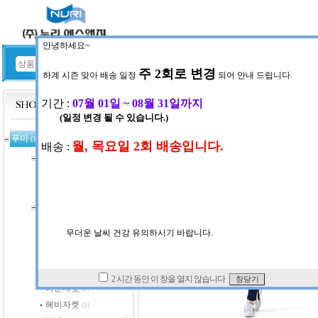
HOME
공지사항
푸마
(367)
트레이닝셋
(9)
니트스판셋트
(60)
우븐믹스세트
(2)
자켓
(2)
자켓
(15)
블루종자켓
(4)
우븐스판자켓
(18)
경량자켓
(27)
다운자켓
(5)
헤비자켓
(3)