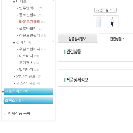
티셔츠
맨투맨/후드
(21)
폴로긴팔티
(21)
라운드긴팔티
(8)
폴로반팔티
(51)
라운드반팔티
(35)
긴바지
(4)
우븐스판바지
(2)
니트바지
(19)
조거팬츠
(16)
멀티바지
(16)
5부/7부 팬츠
(22)
구스/덕 다운
(6)
프로스펙스
(97)
갈렉스
(123)
전체상품 목록