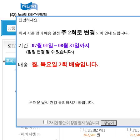
HOME
공지사항
현재위치:
상품코너
>
푸마
>
트레이닝셋
푸마
(367)
트레이닝셋
(9)
INDEX : 16
니트스판셋트
(60)
우븐믹스세트
(2)
자켓
(2)
자켓
(15)
블루종자켓
(4)
우븐스판자켓
(18)
경량자켓
(27)
다운자켓
(5)
PU5182 WH
PU51
헤비자켓
(3)
원
262,500
262,5