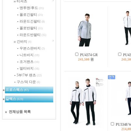
티셔츠
맨투맨/후드
(21)
폴로긴팔티
(21)
라운드긴팔티
(8)
폴로반팔티
(51)
라운드반팔티
(35)
긴바지
(4)
우븐스판바지
(2)
니트바지
PU4374 GR
PU43
(19)
원
241,500
241,5
조거팬츠
(16)
멀티바지
(16)
5부/7부 팬츠
(22)
구스/덕 다운
(6)
프로스펙스
(97)
갈렉스
(123)
전체상품 목록
PU3348
214,0